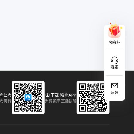
领资料
客服
反馈
粉笔公考
下载 粉笔APP
报考资料
免费题库 直播讲解