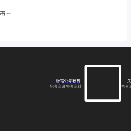
有~~
粉笔公考教育
关
招考资讯 报考资料
招考