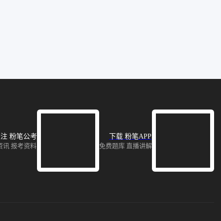
注 粉笔公考
下载 粉笔APP
资讯 报考资料
免费题库 直播讲解