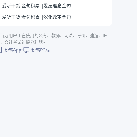
爱听干货·金句积累 |发展理念金句
爱听干货·金句积累 |深化改革金句
百万用户正在使用的公考、教师、司法、考研、建造、医
、会计考试的提分利器~
粉笔App
粉笔PC端