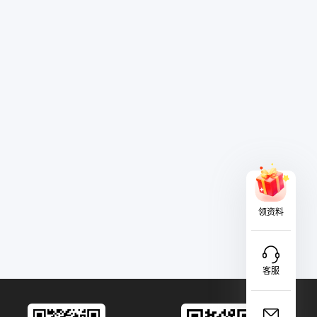
领资料
客服