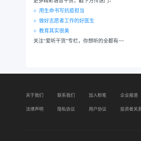
更多精彩语音干货，戳下方传送门↓
○ 用生命书写抗疫担当
○ 做好志愿者工作的好医生
○ 教育其实很美
关注“爱听干货”专栏，你想听的全都有~~
关于我们
联系我们
加入粉笔
企业报道
法律声明
隐私协议
用户协议
投资者关