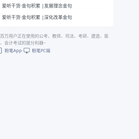
爱听干货·金句积累 |发展理念金句
爱听干货·金句积累 |深化改革金句
百万用户正在使用的公考、教师、司法、考研、建造、医
、会计考试的提分利器~
粉笔App
粉笔PC端