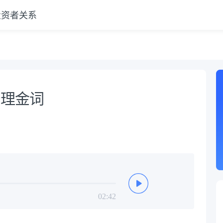
投资者关系
相
治理金词
02:42