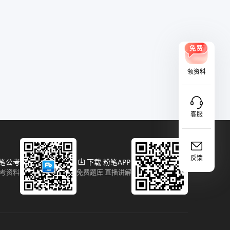
领资料
客服
反馈
粉笔公考
下载 粉笔APP
报考资料
免费题库 直播讲解