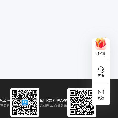
领资料
客服
反馈
粉笔公考
下载 粉笔APP
报考资料
免费题库 直播讲解