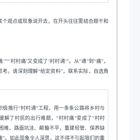
对某个观点或现象说开去，在开头往往需结合题干和
’”“‘村村痛’又变成了‘村村通’”。从“通”到“痛”，
多思考。请深刻理解“给定资料”，联系实际，自选角
积极推行“村村通”工程，用一条条公路将乡村与
缓解了村民的出行难题，“村村痛”变成了“村村
车困难，路面坑洼、颠簸不平，重建轻管、保养缺
村痛”。如此现象令人深思，这不得不引起我们的重