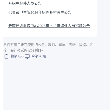
开招聘编外人员公告
业技术资格证书
七星镇卫生院2026年招聘乡村医生公告
书或护士执业资格考试成
云南昆明血液中心2026年下半年编外人员招聘公告
绩合格证明
数百万用户正在使用的公考、教师、司法、考研、建造、医
疗、会计考试的提分利器~
粉笔App
粉笔PC端