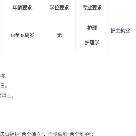
年龄要求
学位要求
专业要求
专
护理
护士执业证
18至38周岁
无
护理学
安排。
1日。
m及以上。
忠诚拥护“两个确立”，自觉做到“两个维护”；