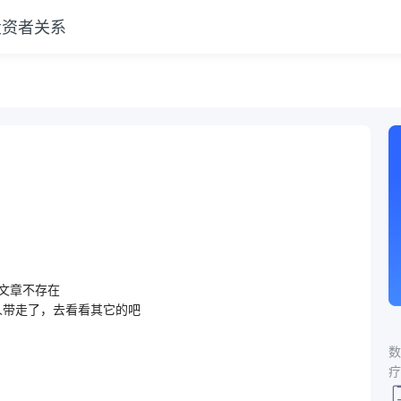
投资者关系
人带走了，去看看其它的吧
数
疗