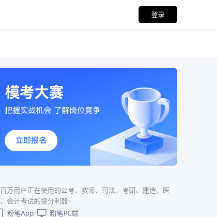
登录
百万用户正在使用的公考、教师、司法、考研、建造、医
、会计考试的提分利器~
粉笔App
粉笔PC端