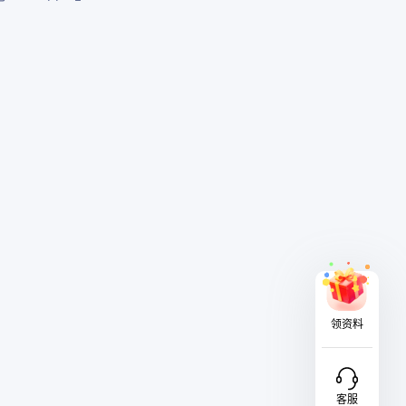
领资料
客服