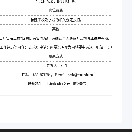
完成团队交办的其他任务。
岗位待遇
按照学校及学院的相关规定执行。
其他
广告右上角“应聘此岗位”按钮；请确认个人联系方式填写正确并有效）。同时，将简历
作经历等内容； 2. 求职申请：简要说明你为何想要申请这一职位； 3. 相关证书：
联系方式
联系人：刘钊
TEL：18801971294； E-mail：hotlz@sjtu.edu.cn
联系地址：上海市闵行区东川路800号