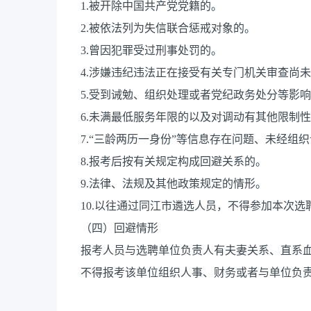
1.被开除中国共产党党籍的。
2.被依法列为失信联合惩戒对象的。
3.曾因犯罪受过刑事处罚的。
4.涉嫌违纪违法正在接受有关专门机关审查尚
5.受到诫勉、组织处理或者党纪政务处分等影
6.未满最低服务年限的以及对调动有其他限制
7.“三龄两历一身份”等信息存在问题、未经组
8.报考后按有关规定构成回避关系的。
9.法律、法规及其他政策规定的情形。
10.以往通过同江市遴选人员，不得参加本次选
（四）回避情形
报考人员与选聘单位负责人有夫妻关系、直系
不得报考该单位组织人事、财务或者与单位负