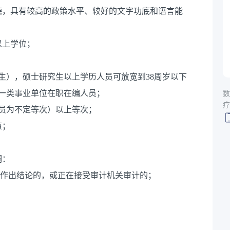
德，具有较高的政策水平、较好的文字功底和语言能
以上学位；
后出生），硕士研究生以上学历人员可放宽到38周岁以下
数
公益一类事业单位在职在编人员；
疗
员为不定等次）以上等次；
康；
调：
未作出结论的，或正在接受审计机关审计的；