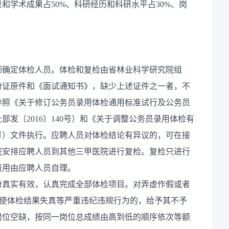
和学术成果占50%、科研经历和科研水平占30%、岗
额确定体检人员。体检和复检由省林业科学研究院组
份证原件和《面试通知书》，缺少上述证件之一者，不
参照《关于修订公务员录用体检通用标准试行及公务员
发〔2016〕140号）和《关于调整公务员录用体检有
8号）文件执行。应聘人员对体检结论有异议的，可在接
院安排应聘人员到其他三甲医院进行复检。复检只进行
费用由应聘人员自理。
份真实有效，认真完成全部体检项目。对弄虚作假或者
致使体检结果失真等严重违纪违规行为的，给予其不予
岗位空缺，按同一岗位总成绩由高到低的顺序依次等额