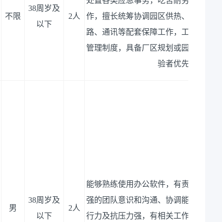
处置各类应急事务，吃苦耐劳、可适应
38周岁及
不限
2人
作，擅长统筹协调园区供热、供水、供
以下
路、通讯等配套保障工作，工作责任心
管理制度，具备厂区规划或园区基础设
验者优先。
能够熟练使用办公软件，有责任心，吃
38周岁及
强的团队意识和沟通、协调能力，服从
男
2人
以下
行力及抗压力强，有相关工作经验、能