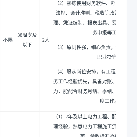
（
2）
熟练使用财务软件、办公软件
，
法规、会计准则、税收等政策
，
能独
理、凭证编制、报表出具、费用审核、
务申报等工作
。
38周岁及
不限
2人
以下
（
3）
原则性强，细心负责，保密意识
职业操守
。
（
4）
服从岗位安排
，
有工程类、国企
务工作经验优先
，
具备对账、往来清理
力
，
能配合财务月结、季结、年度审计
度工作
。
（
1）
2年及以上电力工程、配电、变电
理经验
，
熟悉电力工程施工流程、现场
范、验收标准及行业法规