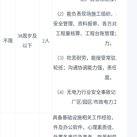
（
2）
能负责现场施工组织、进度管控
安全管理、资料报审、各方对接等；熟
工程量核算、工程台账管理；具备现
38周岁及
不限
2人
力
。
以下
（
3）
吃苦耐劳，能接受常驻施工现场
轮班；沟通协调能力强，责任心强，严
度。
（
4）
无电力行业安全事故记录，服从
厂区
/园区/市政电力工程经验
具备基础设施相关工作经验，熟练使用
件及办公软件，心理素质佳、抗压能力