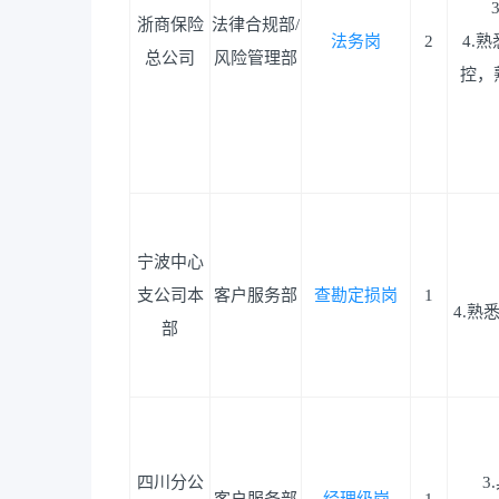
浙商保险
法律合规部/
法务岗
2
4.
总公司
风险管理部
控，
宁波中心
支公司本
客户服务部
查勘定损岗
1
4.
部
四川分公
3