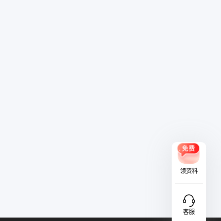
相
山东省济
证
社会
面向集团
南市市中
招聘
外部招聘
区
领资料
客服