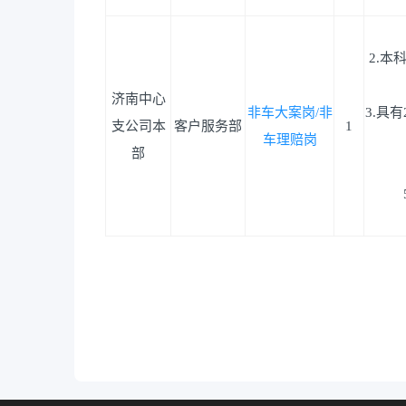
2.
济南中心
非车大案岗/非
3.具
支公司本
客户服务部
1
车理赔岗
部