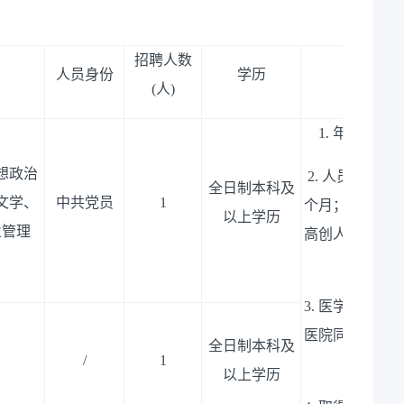
招聘人数
人员身份
学历
(人)
1. 年龄35
想政治
2. 人员身份
全日制本科及
文学、
中共党员
1
个月；试用期
以上学历
业管理
高创人才服务
3. 医学影像
医院同等级别
全日制本科及
/
1
购
以上学历