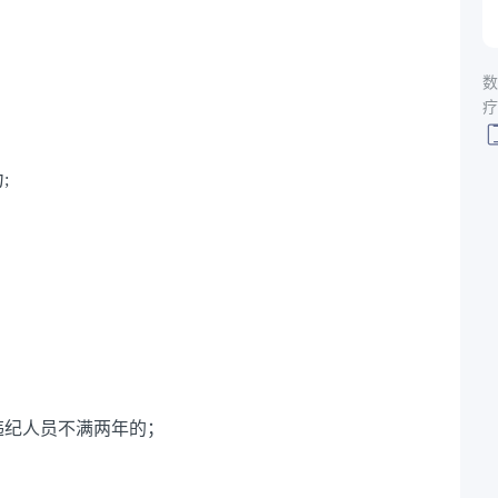
数
疗
;
违纪人员不满两年的；
。