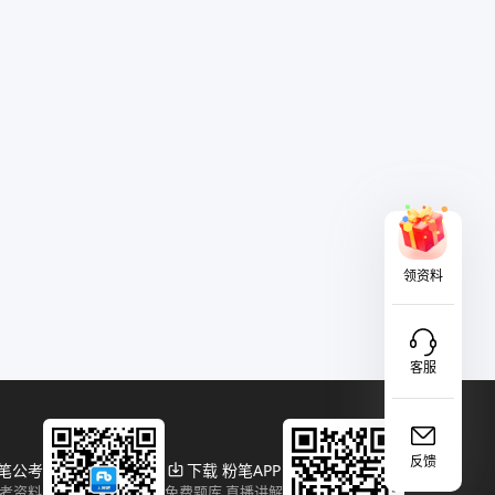
领资料
客服
反馈
粉笔公考
下载 粉笔APP
报考资料
免费题库 直播讲解