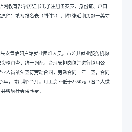
、学信网教育部学历证书电子注册备案表，身份证、户口
原件；填写报名表（附件2），附1张近期免冠一英寸
优先安置信阳户籍就业困难人员。市公共就业服务机构
织资格审查，统一调配，合理安排岗位并进行拟用公
就业人员依法签订劳动合同，劳动合同一年一签，合同
年，试用期3个月。月工资不低于2350元（含个人缴
，并缴纳社会保险费。