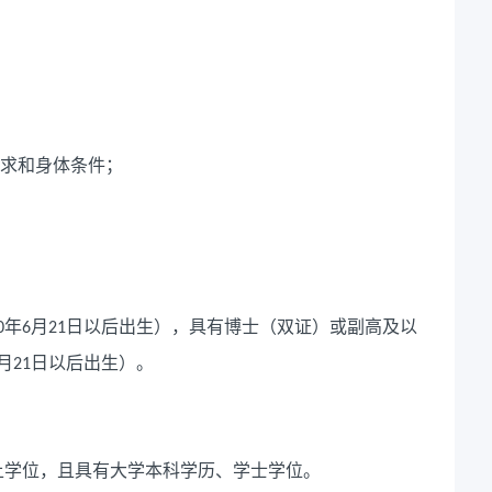
求和身体条件；
年
月
日以后出生），具有博士（双证）或副高及以
0
6
21
月
日以后出生）。
21
上学位，且具有大学本科学历、学士学位。