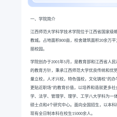
一、学院简介
江西师范大学科学技术学院位于江西省国家级
教城。占地面积
亩，校舍建筑面积
余万平
800
20
丽校园。
学院创办于
年
月，是教育部和江西省人民
2001
5
的教育方针，秉承江西师范大学优良传统和优
量立校，人才兴校，特色强校，文化铸校
的办
”
更贴近职场
的教育价值，以培养和造就更多社
”
学、法学、管理学、理学、工学八大学科为一
硕士点和
个研究中心。面向全国招生，以本科
4
现有全日制本科在校生
余人。
15000