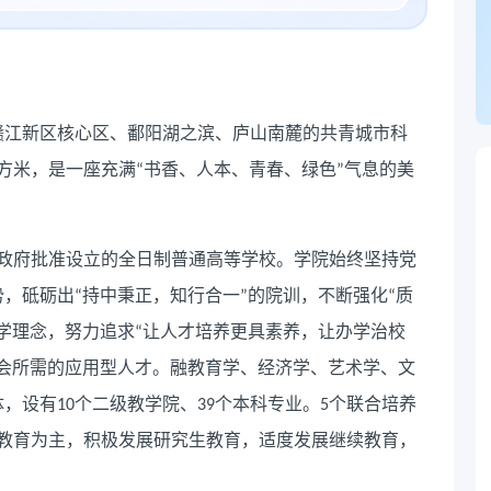
赣江新区核心区、鄱阳湖之滨、庐山南麓的共青城市科
方米，是一座充满
书香、人本、青春、绿色
气息的美
“
”
政府批准设立的全日制普通高等学校。学院始终坚持党
势，砥砺出
持中秉正，知行合一
的院训，不断强化
质
“
”
“
学理念，努力追求
让人才培养更具素养，让办学治校
“
会所需的应用型人才。融教育学、经济学、艺术学、文
体，设有
个二级教学院、
个本科专业。
个联合培养
10
39
5
教育为主，积极发展研究生教育，适度发展继续教育，