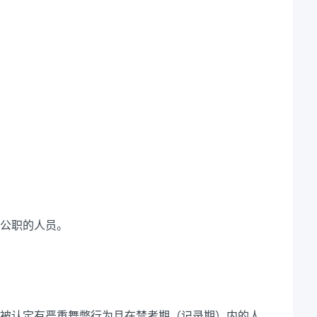
公职的人员。
被认定有严重舞弊行为且在禁考期（记录期）内的人