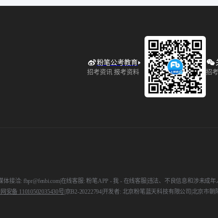
粉笔公考教育
招考资讯 报考资料
招考
媒体接洽: fbpr@fenbi.com
|
在线客服: 粉笔APP - 我 - 在线客服
|
违法、不良信息和涉未成年人举报电话
安备 11010502035430号
|
京B2-20222794
|
开发者: 北京粉笔蓝天科技有限公司
|
北京市朝阳