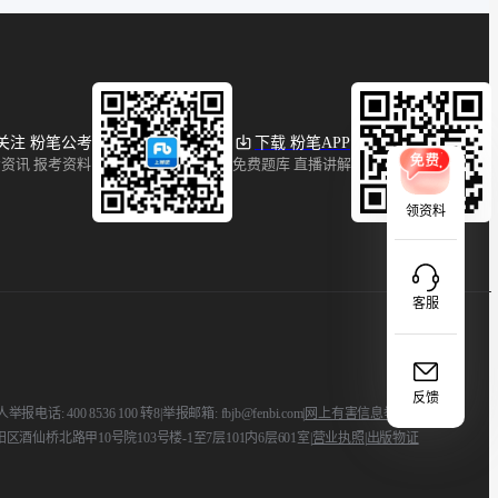
关注 粉笔公考
下载 粉笔APP
资讯 报考资料
免费题库 直播讲解
领资料
客服
反馈
: 400 8536 100 转8
|
举报邮箱: fbjb@fenbi.com
|
网上有害信息举报
区酒仙桥北路甲10号院103号楼-1至7层101内6层601室
|
营业执照
|
出版物证