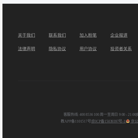
关于我们
联系我们
加入粉笔
企业报道
法律声明
隐私协议
用户协议
投资者关系
客服热线: 400 8536 100 周一至周日 9:00 - 21:00
|
教APP备1101517号
|
京ICP备15039397号-1
|
京公网