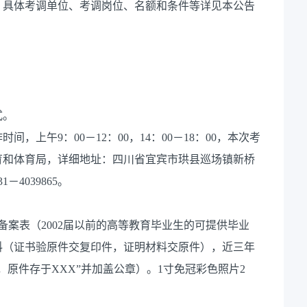
。具体考调单位、考调岗位、名额和条件等详见本公告
式。
作时间，上午9：00－12：00，14：00－18：00，本次考
育和体育局，详细地址：四川省宜宾市珙县巡场镇新桥
－4039865。
备案表（2002届以前的高等教育毕业生的可提供毕业
料（证书验原件交复印件，证明材料交原件），近三年
原件存于XXX”并加盖公章）。1寸免冠彩色照片2