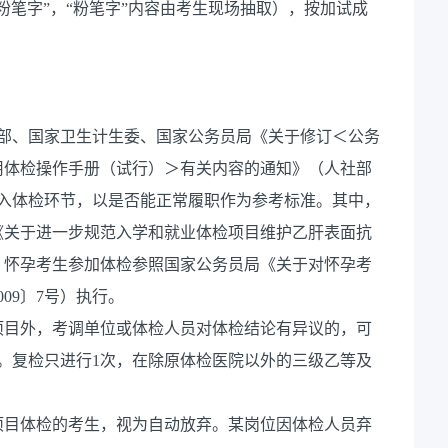
粉笔字”，“粉笔字”内容由考生现场抽取），按加试成
障部、国家卫生计生委、国家公务员局《关于修订＜公务
用体检操作手册（试行）＞有关内容的通知》（人社部
员进入体检环节，以是否能正常履职作为参考标准。其中，
《关于进一步规范入学和就业体检项目维护乙肝表面抗
。怀孕考生参加体检参照国家公务员局《关于对怀孕考
09〕7号）执行。
项目外，考调单位或体检人员对体检结论有异议的，可
。复检只进行1次，在除原体检医院以外的三级乙等及
项目体检的考生，视为自动放弃。某岗位因体检人员弃