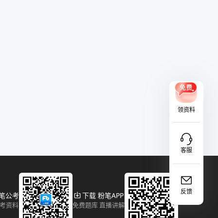
领资料
客服
反馈
粉笔公考
下载 粉笔APP
报考资料
免费题库 直播讲解