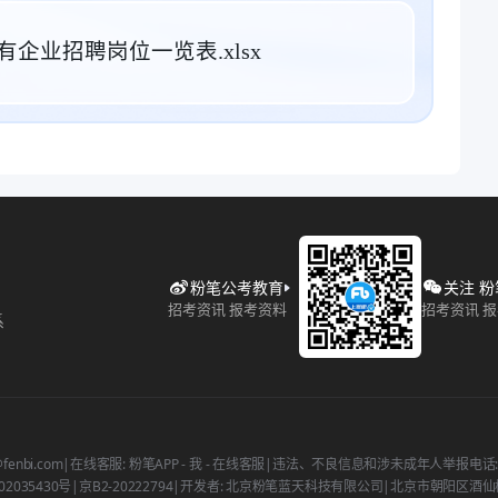
企业招聘岗位一览表.xlsx
粉笔公考教育
关注 
招考资讯 报考资料
招考资讯 
系
fenbi.com
|
在线客服: 粉笔APP - 我 - 在线客服
|
违法、不良信息和涉未成年人举报电话: 400
2035430号
|
京B2-20222794
|
开发者: 北京粉笔蓝天科技有限公司
|
北京市朝阳区酒仙桥北