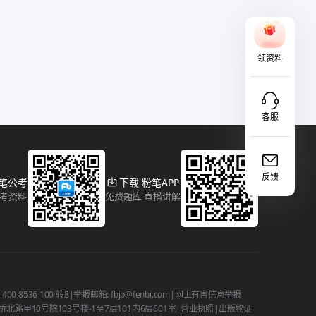
领资料
客服
反馈
粉笔公考
下载 粉笔APP
报考资料
免费题库 直播讲解
 8536 100 转8
|
举报邮箱: fbjb@fenbi.com
|
网上有害信息举报
路甲10号院103号楼-1至7层101内6层601室
|
营业执照
|
出版物证