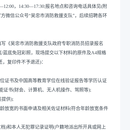
2:00，14:30—17:30;报名地点和咨询电话具体见(附
咨询。官方微信公众号“吴忠市消防救援支队”，后续招聘各环
填写《吴忠市消防救援支队政府专职消防员招录报名
底/蓝底免冠彩照，现场提交以下材料的原件及A4规格
还，复印件不予退还)：
学位证书及中国高等教育学位在线验证报告等学历认证
能证书(财会、计算机、无人机操作、驾照等);
提供);
年龄放宽的书面申请及相关佐证材料(符合年龄放宽条件
F文档)和本人无犯罪记录证明(户籍地派出所开具或网上