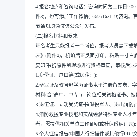
4.报名地点和咨询电话：咨询时间为工作日9:00—1
件3)，也可添加工作微信(16695163119)
节通知均通过该公众号发布。
(二)报名材料和要求
每名考生只能报考一个岗位，报考人员需下载
表》(附件4)，机填后正反面打印，粘贴一寸白
复印件(携原件到现场进行资格审查，审核后退
1.身份证、户口簿(或居住证);
2.毕业证及教育部学历证书电子注册备案表、
材料(含“高中、中专”)，岗位相关资格证书、技
3.退伍证、立功受奖证书(退役军人、退出消防员
4.消防救援专业技能和实战经验特殊专业人才
者，需提供相关单位工作证明或社保缴纳记录);
5.个人征信报告(中国人行扫描件或其他行PD