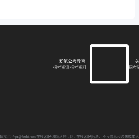
粉笔公考教育
关
招考资讯 报考资料
招考
接洽: fbpr@fenbi.com
|
在线客服: 粉笔APP - 我 - 在线客服
|
违法、不良信息和涉未成年人举报电话: