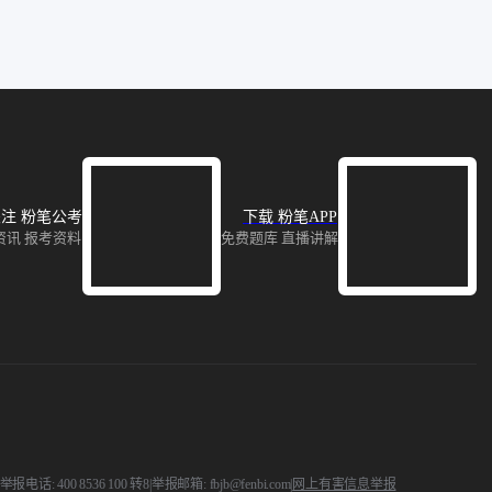
注 粉笔公考
下载 粉笔APP
资讯 报考资料
免费题库 直播讲解
 400 8536 100 转8
|
举报邮箱: fbjb@fenbi.com
|
网上有害信息举报