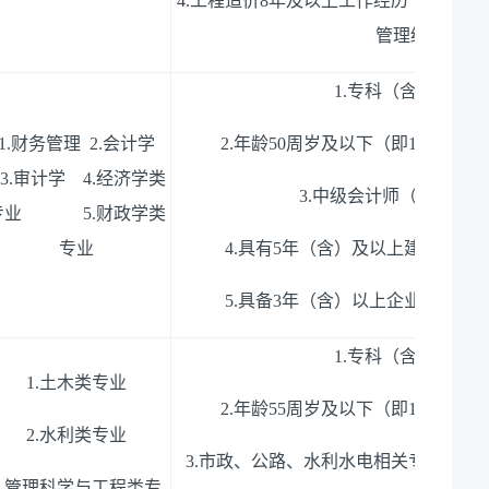
4.
工程造价
8
年及以上工作经历（其中
3
年
管理经验）。
1.
专科（含）以上学
1.
财务管理
2.
会计学
2.
年龄
50
周岁及以下（即
1976
年
6
月
3.
审计学
4.
经济学类
3.
中级会计师（含）及以
专业
5.
财政学类
专业
4.
具有
5
年（含）及以上建筑施工
5.
具备
3
年（含）以上企业财务负
1.
专科（含）以上学
1.
土木类专业
2.
年龄
55
周岁及以下（即
1971
年
6
月
2.
水利类专业
3.
市政、公路、水利水电相关专业高级
.
管理科学与工程类专