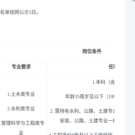
，名单挂网公示3日。
岗位条件
专业要求
任职要求
1.
本科（含）以上学
1.
土木类专业
年龄
35
周岁及以下（
1991
年
6
月
1
2.
水利类专业
2.
需持有水利、公路、土建专业二级造
安装、公路、土建专业一级造价工
.
管理科学与工程类专
业