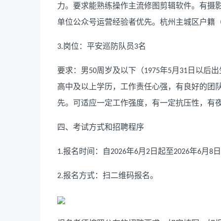
力。要求能熟练操作主流修图剪辑软件。有摄
单位公众号运营经验者优先。杭州主城区户籍
岗位：平安巡防队员
名
3.
3
要求：男
周岁及以下（
年
月
日以后出
50
1975
5
31
高中及以上学历，工作责任心强，有良好的团
先。可适应一定工作强度，有一定抗压性，有
四、考试方式和招聘程序
报名时间：自
年
月
日起至
年
月
日
1.
2026
6
2
2026
6
8
报名方式：扫二维码报名。
2.