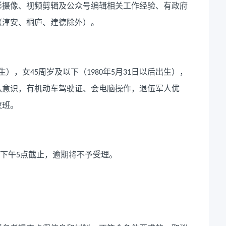
影摄像、视频剪辑及公众号编辑相关工作经验、有政府
（淳安、桐庐、建德除外）。
生），女
周岁及以下（
年
月
日以后出生），
45
1980
5
31
队意识，有机动车驾驶证、会电脑操作，退伍军人优
夜班。
下午
点截止，逾期将不予受理。
5