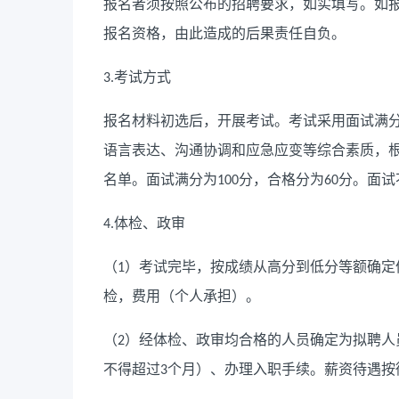
报名者须按照公布的招聘要求，如实填写。如
报名资格，由此造成的后果责任自负。
考试方式
3.
报名材料初选后，开展考试。考试采用面试满
语言表达、沟通协调和应急应变等综合素质，
名单。面试满分为
分，合格分为
分。面试
100
60
体检、政审
4.
（
）考试完毕，按成绩从高分到低分等额确定
1
检，费用（个人承担）。
（
）经体检、政审均合格的人员确定为拟聘人
2
不得超过
个月）、办理入职手续。薪资待遇按
3