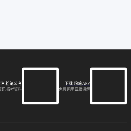
注 粉笔公考
下载 粉笔APP
资讯 报考资料
免费题库 直播讲解