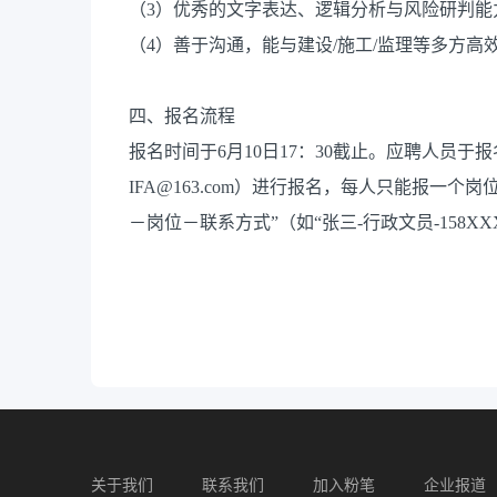
（3）优秀的文字表达、逻辑分析与风险研判能
（4）善于沟通，能与建设/施工/监理等多方
四、报名流程
报名时间于6月10日17：30截止。应聘人员于
IFA@163.com）进行报名，每人只能报一个
－岗位－联系方式”（如“张三-行政文员-158XXXX
关于我们
联系我们
加入粉笔
企业报道