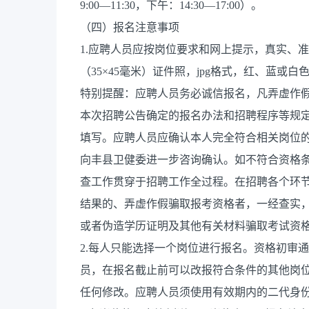
9:00—11:30，下午：14:30—17:00）。
（四）报名注意事项
1.应聘人员应按岗位要求和网上提示，真实、
（35×45毫米）证件照，jpg格式，红、蓝或白色背
特别提醒：应聘人员务必诚信报名，凡弄虚作
本次招聘公告确定的报名办法和招聘程序等规
填写。应聘人员应确认本人完全符合相关岗位
向丰县卫健委进一步咨询确认。如不符合资格
查工作贯穿于招聘工作全过程。在招聘各个环
结果的、弄虚作假骗取报考资格者，一经查实
或者伪造学历证明及其他有关材料骗取考试资
2.每人只能选择一个岗位进行报名。资格初审
员，在报名截止前可以改报符合条件的其他岗位。
任何修改。应聘人员须使用有效期内的二代身