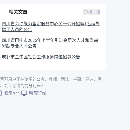
相关文章
换一换
四川省劳动能力鉴定服务中心关于公开招聘1名编外
聘用人员的公告
四川省巴中市2026年上半年引进高层次人才和急需
紧缺专业人才公告
成都市金牛区社会工作服务岗位招募公告
百万用户正在使用的公考、教师、司法、考研、建造、医
、会计考试的提分利器~
粉笔App
粉笔PC端