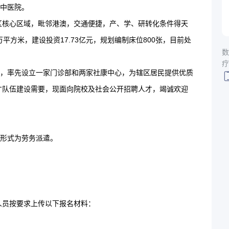
平中医院。
区核心区域，毗邻港澳，交通便捷，产、学、研转化条件得天
万平方米，建设投资17.73亿元，规划编制床位800张，目前处
数
疗
间，率先设立一家门诊部和两家社康中心，为辖区居民提供优质
才队伍建设需要，现面向院校及社会公开招聘人才，竭诚欢迎
工形式为劳务派遣。
人员按要求上传以下报名材料：