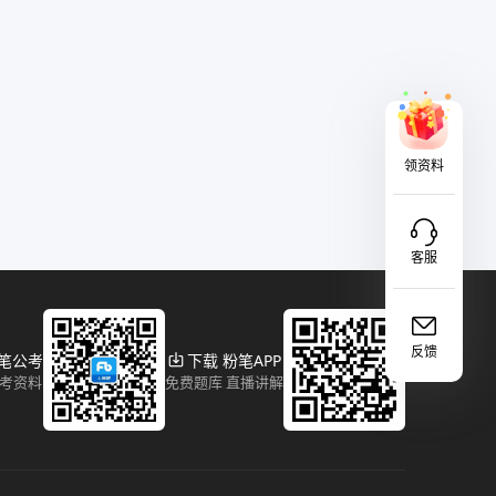
领资料
客服
反馈
粉笔公考
下载 粉笔APP
报考资料
免费题库 直播讲解