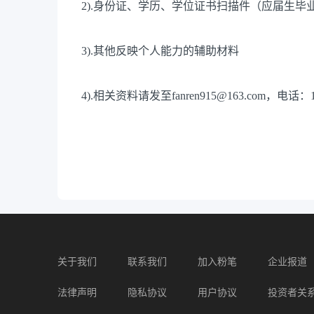
2).身份证、学历、学位证书扫描件（应届生毕业
3).其他反映个人能力的辅助材料
4).相关资料请发至fanren915@163.com，电话：15
关于我们
联系我们
加入粉笔
企业报道
法律声明
隐私协议
用户协议
投资者关