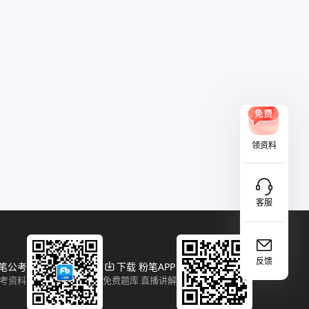
领资料
客服
反馈
粉笔公考
下载 粉笔APP
报考资料
免费题库 直播讲解