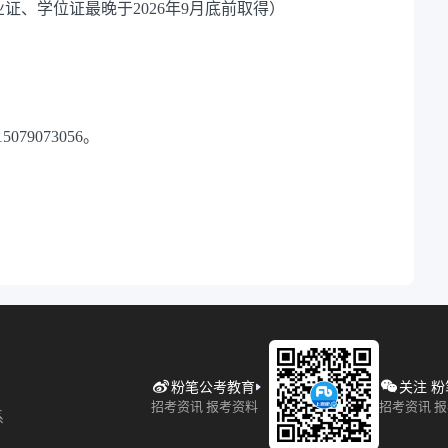
证、学位证最晚于2026年9月底前取得）
079073056。
粉笔公考教育
关注 
招考资讯 报考资料
招考资讯 
系