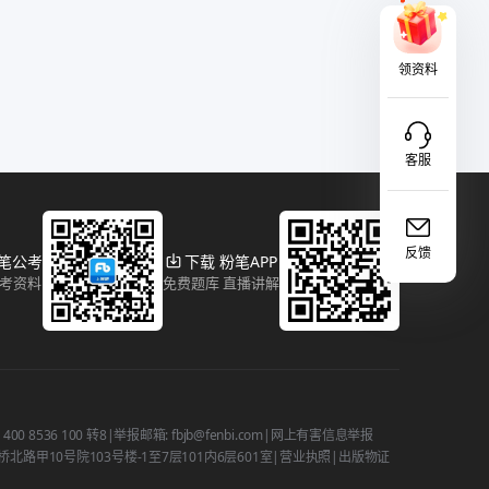
领资料
客服
反馈
粉笔公考
下载 粉笔APP
报考资料
免费题库 直播讲解
 8536 100 转8
|
举报邮箱: fbjb@fenbi.com
|
网上有害信息举报
路甲10号院103号楼-1至7层101内6层601室
|
营业执照
|
出版物证