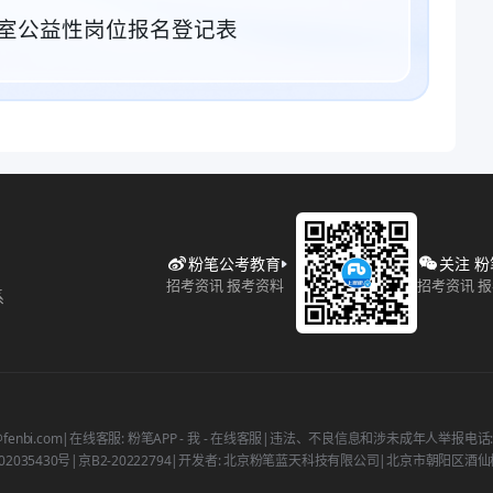
室公益性岗位报名登记表
粉笔公考教育
关注 
招考资讯 报考资料
招考资讯 
系
fenbi.com
|
在线客服: 粉笔APP - 我 - 在线客服
|
违法、不良信息和涉未成年人举报电话: 400
2035430号
|
京B2-20222794
|
开发者: 北京粉笔蓝天科技有限公司
|
北京市朝阳区酒仙桥北