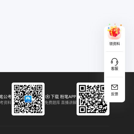
领资料
客服
反馈
粉笔公考
下载 粉笔APP
报考资料
免费题库 直播讲解