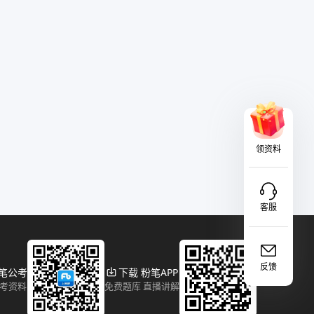
领资料
客服
反馈
粉笔公考
下载 粉笔APP
报考资料
免费题库 直播讲解