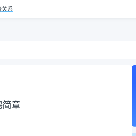
者关系
聘简章