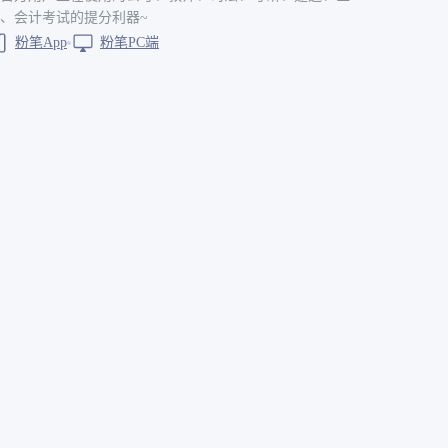
、会计考试的提分利器~
粉笔App
粉笔PC端