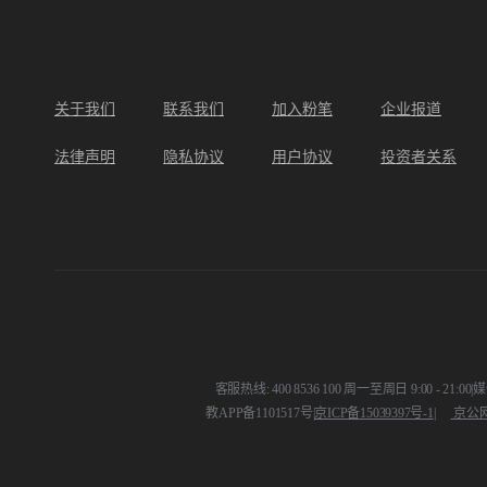
关于我们
联系我们
加入粉笔
企业报道
法律声明
隐私协议
用户协议
投资者关系
客服热线: 400 8536 100 周一至周日 9:00 - 21:00
|
媒体
教APP备1101517号
|
京ICP备15039397号-1
|
京公网安