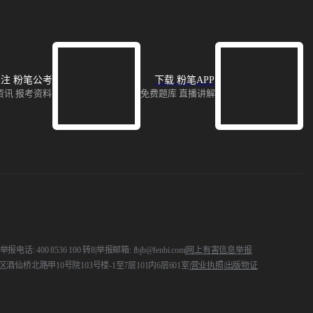
注 粉笔公考
下载 粉笔APP
资讯 报考资料
免费题库 直播讲解
 400 8536 100 转8
|
举报邮箱: fbjb@fenbi.com
|
网上有害信息举报
酒仙桥北路甲10号院103号楼-1至7层101内6层601室
|
营业执照
|
出版物证