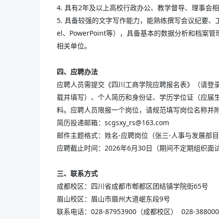
4. 具有2年及以上高校行政办公、教学督导、理事会
5. 具备较强的文字写作能力，能熟练撰写会议纪要、
el、PowerPoint等），具备基本的数据分析和
相关单位。
四、应聘办法
应聘人员需提交《四川工商学院应聘报名表》（请登录https://rsc.
载并填写）、个人简历和身份证、学历学位证（应届
料。应聘人员限报一个岗位，请规范填写岗位名称并
简历投递邮箱：scgsxy_rs@163.com
邮件主题格式：姓名-应聘岗位（张三-人事与发展部
应聘截止时间：2026年6月30日（期间不定期组织
三、联系方式
成都校区：四川省成都市郫都区团结镇学院街65号
眉山校区：眉山市眉州大道岷东段9号
联系电话：028-87953900（成都校区） 028-3880