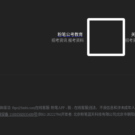
粉笔公考教育
关
招考资讯 报考资料
招考
接洽: fbpr@fenbi.com
|
在线客服: 粉笔APP - 我 - 在线客服
|
违法、不良信息和涉未成年人举报电话:
备 11010502035430号
|
京B2-20222794
|
开发者: 北京粉笔蓝天科技有限公司
|
北京市朝阳区