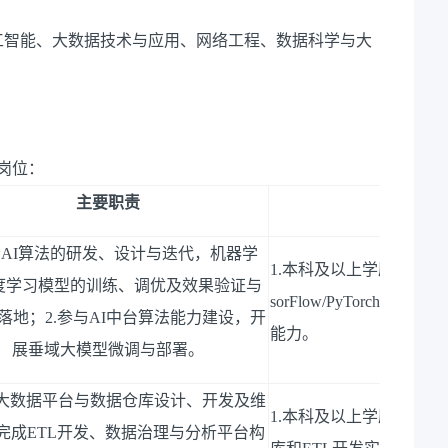
工智能、大数据技术与应用、网络工程、数据科学与大
。
岗位：
主要职责
任职
责
AI
算法的研发、设计与迭代，机器学
1.
本科及以上学历，计算
度学习模型的训练、调优及效果验证与
sorFlow/PyTorch
等框架，
落地；
2.
参与
AI
中台算法能力建设，开
能力。
展垂域大模型微调与部署。
大数据平台与数据仓库设计、开发及维
1.
本科及以上学历，计算
完成
ETL
开发、数据治理与分析平台构