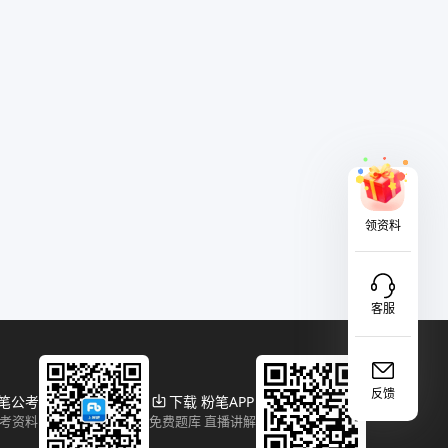
领资料
客服
反馈
粉笔公考
下载 粉笔APP
报考资料
免费题库 直播讲解