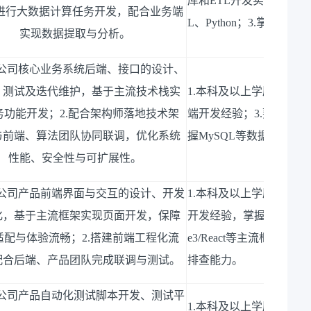
库和
ETL
开发实战等大数
进行大数据计算任务开发，配合业务端
L
、
Python
；
3.
掌握
Hadoop
实现数据提取与分析。
公司核心业务系统后端、接口的设计、
、测试及迭代维护，基于主流技术栈实
1.
本科及以上学历，计算
务功能开发；
2.
配合架构师落地技术架
端开发经验；
3.
熟悉
Sprin
与前端、算法团队协同联调，优化系统
握
MySQL
等数据库及缓
性能、安全性与可扩展性。
公司产品前端界面与交互的设计、开发
1.
本科及以上学历，计算
化，基于主流框架实现页面开发，保障
开发经验，掌握前端工程
适配与体验流畅；
2.
搭建前端工程化流
e3/React
等主流框架，具
配合后端、产品团队完成联调与测试。
排查能力。
公司产品自动化测试脚本开发、测试平
1.
本科及以上学历，计算