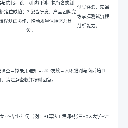
建与优化，设计测试用例，执行各类测
测试经验，精通主流自动
析定位缺陷；
2.
配合研发、产品团队完
练掌握测试流程与用例设
流程测试协作，推动质量保障体系建
分析能力。
设。
查→拟录用通知→offer发放→入职报到与岗前培训
知，请注意查收并按时回复。
专业+毕业年份（例：AI算法工程师+张三+XX大学+计