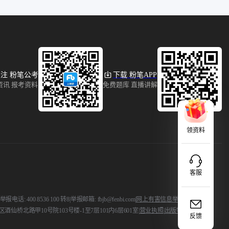
注 粉笔公考
下载 粉笔APP
资讯 报考资料
免费题库 直播讲解
领资料
客服
 400 8536 100 转8
|
举报邮箱: fbjb@fenbi.com
|
网上有害信息举报
酒仙桥北路甲10号院103号楼-1至7层101内6层601室
|
营业执照
|
出版物证
反馈