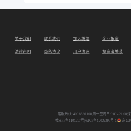
关于我们
联系我们
加入粉笔
企业报道
法律声明
隐私协议
用户协议
投资者关系
客服热线: 400 8536 100 周一至周日 9:00 - 21:00
|
媒体
教APP备1101517号
|
京ICP备15039397号-1
|
京公网安