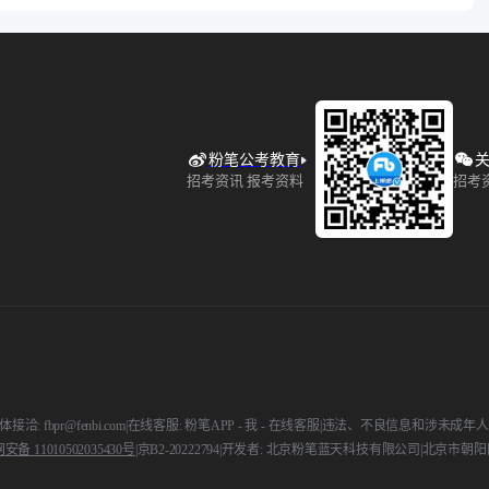
粉笔公考教育
关
招考资讯 报考资料
招考
接洽: fbpr@fenbi.com
|
在线客服: 粉笔APP - 我 - 在线客服
|
违法、不良信息和涉未成年人举报电话:
备 11010502035430号
|
京B2-20222794
|
开发者: 北京粉笔蓝天科技有限公司
|
北京市朝阳区