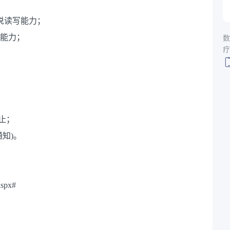
听说读写能力；
作能力；
数
疗
截止；
知)。
spx#