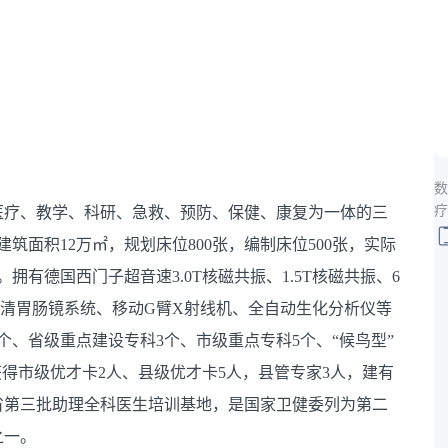
数
疗
集医疗、教学、科研、急救、预防、保健、康复为一体的三
筑面积12万㎡，规划床位800张，编制床位500张，实际
拥有德国西门子超音速3.0T核磁共振、1.5T核磁共振、6
臂、高清胃肠镜系统、移动G臂X射线机、全自动生化分析仪等
个、省级重点建设专科3个、市级重点专科5个、“候鸟型”
获得市级优才卡2人、县级优才卡5人，县管专家3人，建有
省第三批助理全科医生培训基地，是国家卫健委列为第二
之一。