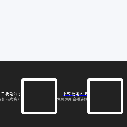
注 粉笔公考
下载 粉笔APP
资讯 报考资料
免费题库 直播讲解