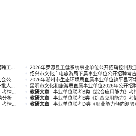
招聘工作
2026年罗源县卫健系统事业单位公开招聘控制数
公告
绍兴市文化广电旅游局下属事业单位公开招聘考
社会公开
次人才公
2026年潮州市生态环境局直属事业单位饶平县环
一批人才
公开招
昆明市文化和旅游局直属事业单位2026年公开招
》考情分
员公告
教研文章
事业单位联考B类《综合应用能力》考
情分析
教研文章
事业单位联考E类《综合应用能力》考
》考情分
教研文章
事业单位联考D类《职业能力倾向测验
析