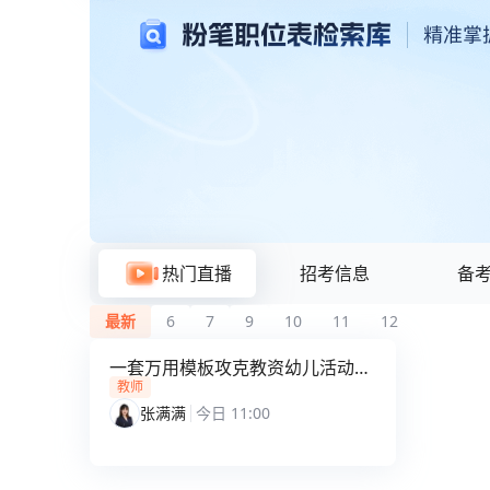
粉笔题库与在线刷题
热门直播
招考信息
备
最新
6
7
9
10
11
12
一套万用模板攻克教资幼儿活动设
计30分
教师
张满满
今日 11:00