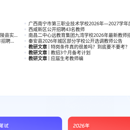
广西南宁市第三职业技术学校2026年—2027学
用
西咸新区公开招聘43名教师
陵县实验
南昌二中心远教育集团九湾学校2026年最新教师
年招聘中
秦安县2026年城区部分学校公开选调教师公告
教研文章
特岗条件真的很差吗？到底要不要考？
教研文章
教招3个月备考计划
教研文章
应届生考教师编