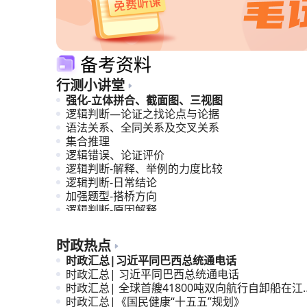
备考资料
行测小讲堂
强化-立体拼合、截面图、三视图
逻辑判断—论证之找论点与论据
语法关系、全同关系及交叉关系
集合推理
逻辑错误、论证评价
逻辑判断-解释、举例的力度比较
逻辑判断-日常结论
加强题型-搭桥方向
逻辑判断-原因解释
计划编排
时政热点
时政汇总|习近平同巴西总统通电话
时政汇总| 习近平同巴西总统通电话
时政汇总| 全球首艘41800吨双向航行自卸船在江
交付
时政汇总|《国民健康“十五五”规划》