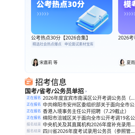
公考热点30分【2026合集】
202
精选社会热点爆点
申论面试素材宝库
宋嘉莉 等
夏雨
招考信息
国考/省考/公务员单招
2026年度宜宾市南溪区公开考调公务员（
正在报名
照管理人员）的公告
中共绵阳市安州区委组织部关于面向全市公
正在报名
考调公务员（参照管理人员）的公告
香港入境事务主任公开招聘（7.29截止）
正在报名
绵阳市涪城区关于面向全市公开考调19名公
正在报名
务员(参照管理人员)的公告
中央机关及其直属机构2026年度补充录用
报名结束
务员公告
四川省2026年度考试录用公务员（参照管
报名结束