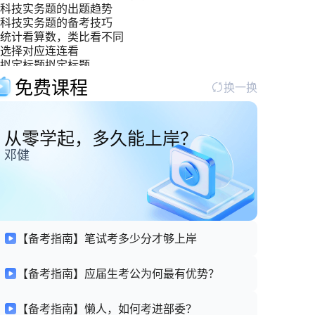
科技实务题的出题趋势
科技实务题的备考技巧
统计看算数，类比看不同
选择对应连连看
拟定标题拟定标题
双管齐下，攻克“寓言哲理型材料”难关
免费课程
换一换
从零学起，多久能上岸？
邓健
【备考指南】笔试考多少分才够上岸
【备考指南】应届生考公为何最有优势？
【备考指南】懒人，如何考进部委？