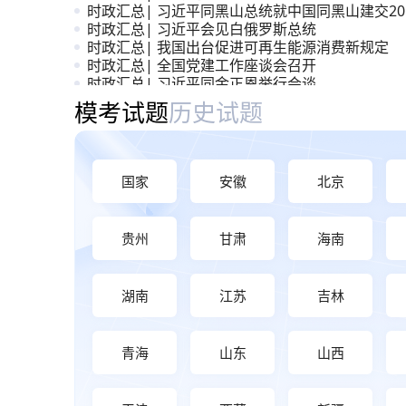
时政汇总| 习近平同黑山总统就中国同黑山建交20
周年互致贺电
时政汇总| 习近平会见白俄罗斯总统
时政汇总| 我国出台促进可再生能源消费新规定
时政汇总| 全国党建工作座谈会召开
时政汇总| 习近平同金正恩举行会谈
时政汇总| 《前瞻布局和发展未来产业》
模考大赛与历年真题
模考试题
历史试题
国家
安徽
北京
贵州
甘肃
海南
湖南
江苏
吉林
青海
山东
山西