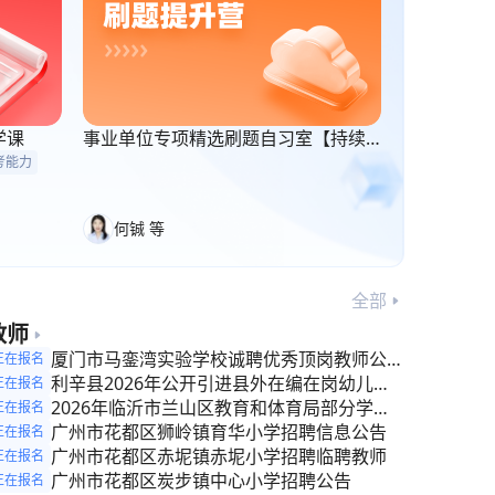
学课
事业单位专项精选刷题自习室【持续
更新】
考能力
何铖 等
全部
教师
厦门市马銮湾实验学校诚聘优秀顶岗教师公告
正在报名
（小学语文）
利辛县2026年公开引进县外在编在岗幼儿园
正在报名
教师公告
2026年临沂市兰山区教育和体育局部分学校
正在报名
引进紧缺学科教师公告
广州市花都区狮岭镇育华小学招聘信息公告
正在报名
广州市花都区赤坭镇赤坭小学招聘临聘教师
正在报名
广州市花都区炭步镇中心小学招聘公告
正在报名