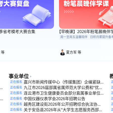
6考季省考模考大赛合集
【早晚课】2026年粉笔晨晚伴
周一至周五温馨陪伴
日积月累提升备
 等
夏方军 等
事业单位
参
嘉兴市新闻传媒中心（传媒集团）企编紧缺人
正在报名
开
才招聘公告
九江市2026届部属省属师范大学公费和“优师
正在报名
计划”师范毕业生招聘公告
连云港市卫生健康委员会部分直属事业单位
正在报名
2026年公开招聘编制内高层次医疗卫生专业
中国仪器仪表学会2026年招聘公告
正在报名
公
技术人员公告
越秀区建设街2026年公开招聘综合执法协管
正在报名
理
员公告
关于安岳县2026年从“大学生志愿服务西部计
正在报名