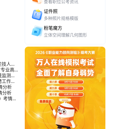
查看职位公考资讯
证件照
多种照片规格模版
粉笔魔方
立体空间理解几何图形
卫技人员
古专业高层
境监测站
聘工作人
情分析
情分析
》考情分