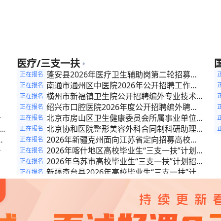
公
划”项目人员中考核招聘乡镇事业单位人员的
公告
公
公
公
医疗/三支一扶
招
蓬安县2026年医疗卫生辅助岗第二轮招募公
正在报名
专
聘
告
南通市通州区中医院2026年公开招聘工作人
正在报名
公
员(编外合同制)公告
横州市新福镇卫生院公开招聘编外专业技术人
正在报名
员的公告
绍兴市口腔医院2026年度公开招聘编外聘用
正在报名
告
人员公告
北京市房山区卫生健康委员会所属事业单位
正在报名
份
2026年公开招聘应届毕业生（第二批）公告
北京协和医院整形美容外科合同制科研助理招
正在报名
6
聘启事
2026年新疆克州面向江苏省定向招募高校毕
正在报名
告
业生“三支一扶”计划人员的公告
2026年喀什地区高校毕业生“三支一扶”计划招
正在报名
募公告
2026年乌苏市高校毕业生“三支一扶”计划招募
正在报名
公告
新疆奇台县2026年高校毕业生“三支一扶”计划
正在报名
化
招募公告
2026年和布克赛尔县高校毕业生“三支一扶”计
正在报名
划招募公告
2026年木垒县高校毕业生“三支一扶”计划招募
正在报名
公告