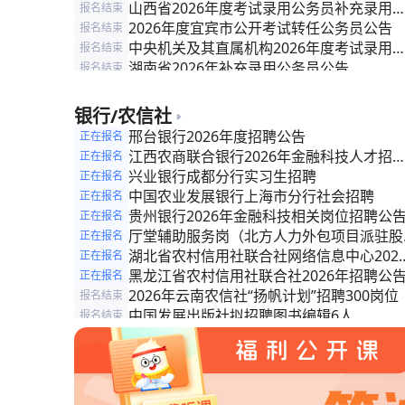
工作人员）补充录用公告
山西省2026年度考试录用公务员补充录用
报名结束
告
2026年度宜宾市公开考试转任公务员公告
报名结束
中央机关及其直属机构2026年度考试录用
报名结束
务员公告
湖南省2026年补充录用公务员公告
报名结束
2026年度聊城市各级机关补充录用公务员
报名结束
告
2026年度济宁市各级机关补充录用公务员
报名结束
银行/农信社
告
新疆维吾尔自治区法院系统2026年度专项
报名结束
邢台银行2026年度招聘公告
正在报名
录法官助理公告
阿里地区关于2026年度从优秀乡村振兴等
报名结束
江西农商联合银行2026年金融科技人才招
正在报名
干中招录（聘）公务员（事业编制人员）的
公告
兴业银行成都分行实习生招聘
正在报名
告
中国农业发展银行上海市分行社会招聘
正在报名
贵州银行2026年金融科技相关岗位招聘公
正在报名
厅堂辅助服务岗（北方人力外包项目派驻股
正在报名
制商业银行）招聘简章
湖北省农村信用社联合社网络信息中心202
正在报名
年度招聘劳务派遣科技专业人才公告（第二
黑龙江省农村信用社联合社2026年招聘公
正在报名
批）
2026年云南农信社“扬帆计划”招聘300岗位
报名结束
中国发展出版社拟招聘图书编辑6人
报名结束
安徽省农村信用社联合社金融科技人员常态
报名结束
招聘公告
安徽省农村信用社联合社招聘公告
报名结束