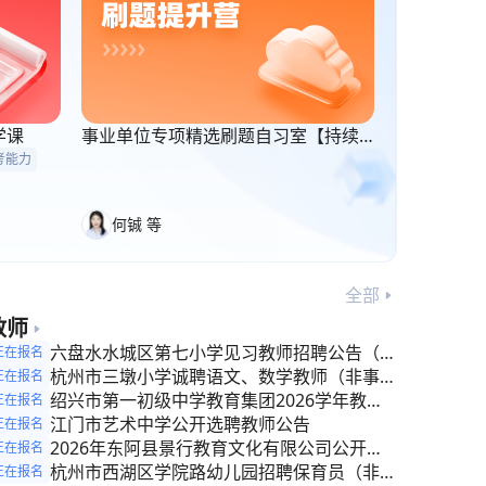
学课
事业单位专项精选刷题自习室【持续
更新】
考能力
何铖 等
全部
教师
六盘水水城区第七小学见习教师招聘公告（8
正在报名
月6日–31日报名）
杭州市三墩小学诚聘语文、数学教师（非事
正在报名
业）
绍兴市第一初级中学教育集团2026学年教师
正在报名
招聘公告
江门市艺术中学公开选聘教师公告
正在报名
2026年东阿县景行教育文化有限公司公开招
正在报名
聘教学服务人员简章
杭州市西湖区学院路幼儿园招聘保育员（非事
正在报名