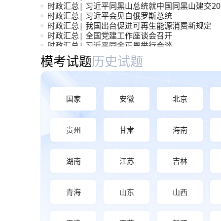
时政汇总| 习近平同黑山总统就中国同黑山建交20
周年互致贺电
时政汇总| 习近平会见白俄罗斯总统
时政汇总| 我国出台促进可再生能源消费新规定
时政汇总| 全国党建工作座谈会召开
时政汇总| 习近平同金正恩举行会谈
时政汇总| 《前瞻布局和发展未来产业》
模考大赛与历年真题
模考试题
历史试题
国家
安徽
北京
贵州
甘肃
海南
湖南
江苏
吉林
青海
山东
山西