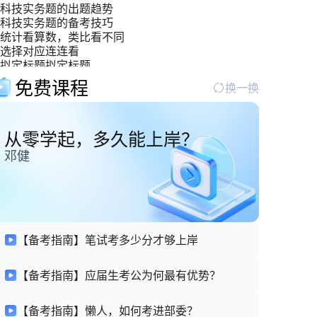
科技实务题的出题趋势
科技实务题的备考技巧
统计看算数，类比看不同
选择对应连连看
拟定标题拟定标题
双管齐下，攻克“寓言哲理型材料”难关
免费课程
换一换
从零学起，多久能上岸？
邓健
【备考指南】笔试考多少分才够上岸
【备考指南】应届生考公为何最有优势？
【备考指南】懒人，如何考进部委？