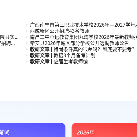
广西南宁市第三职业技术学校2026年—2027学
用
西咸新区公开招聘43名教师
陵县实验
南昌二中心远教育集团九湾学校2026年最新教师
年招聘中
秦安县2026年城区部分学校公开选调教师公告
教研文章
特岗条件真的很差吗？到底要不要考？
教研文章
教招3个月备考计划
教研文章
应届生考教师编