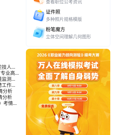
查看职位公考资讯
证件照
多种照片规格模版
粉笔魔方
立体空间理解几何图形
卫技人员
古专业高层
境监测站
聘工作人
情分析
情分析
》考情分