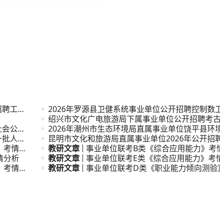
招聘工作
2026年罗源县卫健系统事业单位公开招聘控制数
公告
绍兴市文化广电旅游局下属事业单位公开招聘考
社会公开
次人才公
2026年潮州市生态环境局直属事业单位饶平县环
一批人才
公开招
昆明市文化和旅游局直属事业单位2026年公开招
》考情分
员公告
教研文章
事业单位联考B类《综合应用能力》考
情分析
教研文章
事业单位联考E类《综合应用能力》考
》考情分
教研文章
事业单位联考D类《职业能力倾向测验
析