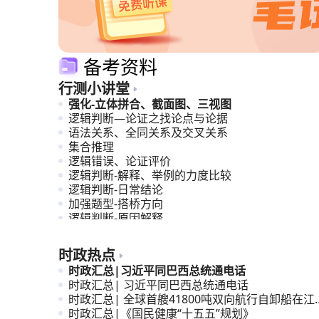
备考资料
行测小讲堂
强化-立体拼合、截面图、三视图
逻辑判断—论证之找论点与论据
语法关系、全同关系及交叉关系
集合推理
逻辑错误、论证评价
逻辑判断-解释、举例的力度比较
逻辑判断-日常结论
加强题型-搭桥方向
逻辑判断-原因解释
计划编排
时政热点
时政汇总|习近平同巴西总统通电话
时政汇总| 习近平同巴西总统通电话
时政汇总| 全球首艘41800吨双向航行自卸船在江
交付
时政汇总|《国民健康“十五五”规划》