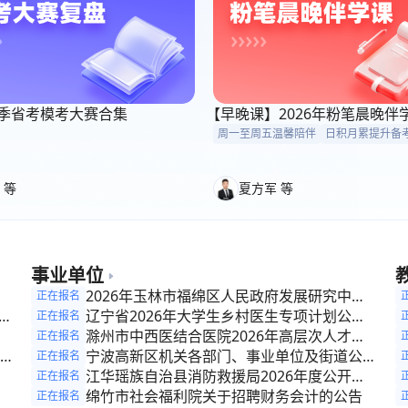
6考季省考模考大赛合集
【早晚课】2026年粉笔晨晚伴
周一至周五温馨陪伴
日积月累提升备
 等
夏方军 等
事业单位
参
2026年玉林市福绵区人民政府发展研究中心
正在报名
开
公开招聘见习生3人公告
辽宁省2026年大学生乡村医生专项计划公开
正在报名
招聘公告
滁州市中西医结合医院2026年高层次人才引
正在报名
进公告
宁波高新区机关各部门、事业单位及街道公开
正在报名
公
招聘编外人员的公告
江华瑶族自治县消防救援局2026年度公开招
正在报名
理
录公告
绵竹市社会福利院关于招聘财务会计的公告
正在报名