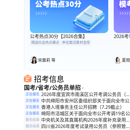
公考热点30分【2026合集】
202
精选社会热点爆点
申论面试素材宝库
宋嘉莉 等
夏雨
招考信息
国考/省考/公务员单招
2026年度宜宾市南溪区公开考调公务员（
正在报名
照管理人员）的公告
中共绵阳市安州区委组织部关于面向全市公
正在报名
考调公务员（参照管理人员）的公告
香港入境事务主任公开招聘（7.29截止）
正在报名
绵阳市涪城区关于面向全市公开考调19名公
正在报名
务员(参照管理人员)的公告
中央机关及其直属机构2026年度补充录用
报名结束
务员公告
四川省2026年度考试录用公务员（参照管
报名结束