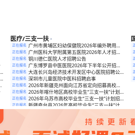
公
公
公
公
医疗/三支一扶
招
广州市黄埔区妇幼保健院2026年编外聘用人
正在报名
专
聘
员招聘公告
广州医科大学附属第五医院2026年人才招聘
正在报名
公
计划（十五）
铜川德仁医院人才招聘公告
正在报名
告
广东博罗县中医医院2026年下半年公开招聘
正在报名
份
编外卫生专业技术人员公告
大连长兴岛经济技术开发区中心医院招聘公告
正在报名
公
（2026年第二批）
深圳市儿童医院中医科招聘启事
正在报名
6
2026年新疆克州面向江苏省定向招募高校毕
正在报名
告
业生“三支一扶”计划人员的公告
2026年喀什地区高校毕业生“三支一扶”计划招
正在报名
募公告
2026年乌苏市高校毕业生“三支一扶”计划招募
正在报名
公告
新疆奇台县2026年高校毕业生“三支一扶”计划
正在报名
化
招募公告
2026年和布克赛尔县高校毕业生“三支一扶”计
正在报名
划招募公告
2026年木垒县高校毕业生“三支一扶”计划招募
正在报名
公告