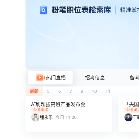
粉笔题库与在线刷题
热门直播
招考信息
备
最新
5
6
7
9
10
11
AI刷题拔高班产品发布会
「央国
公考笔试
公考笔
程永乐
今日 11:00
王