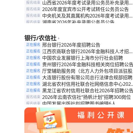
工作人员）补充录用公告
山西省2026年度考试录用公务员补充录用
报名结束
告
2026年度宜宾市公开考试转任公务员公告
报名结束
中央机关及其直属机构2026年度考试录用
报名结束
务员公告
湖南省2026年补充录用公务员公告
报名结束
2026年度聊城市各级机关补充录用公务员
报名结束
告
2026年度济宁市各级机关补充录用公务员
报名结束
银行/农信社
告
新疆维吾尔自治区法院系统2026年度专项
报名结束
邢台银行2026年度招聘公告
正在报名
录法官助理公告
阿里地区关于2026年度从优秀乡村振兴等
报名结束
江西农商联合银行2026年金融科技人才招
正在报名
干中招录（聘）公务员（事业编制人员）的
公告
中国农业发展银行上海市分行社会招聘
正在报名
告
贵州银行2026年金融科技相关岗位招聘公
正在报名
厅堂辅助服务岗（北方人力外包项目派驻股
正在报名
制商业银行）招聘简章
大连银行股份有限公司总行法律合规部招聘
正在报名
告
湖北省农村信用社联合社网络信息中心202
正在报名
年度招聘劳务派遣科技专业人才公告（第二
黑龙江省农村信用社联合社2026年招聘公
正在报名
批）
2026年云南农信社“扬帆计划”招聘300岗位
报名结束
中国发展出版社拟招聘图书编辑6人
报名结束
安徽省农村信用社联合社金融科技人员常态
报名结束
招聘公告
安徽省农村信用社联合社招聘公告
报名结束