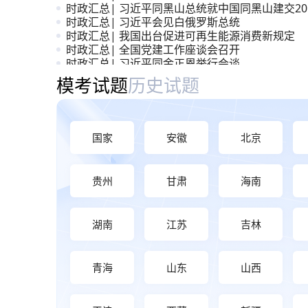
时政汇总| 习近平同黑山总统就中国同黑山建交20
周年互致贺电
时政汇总| 习近平会见白俄罗斯总统
时政汇总| 我国出台促进可再生能源消费新规定
时政汇总| 全国党建工作座谈会召开
时政汇总| 习近平同金正恩举行会谈
时政汇总| 《前瞻布局和发展未来产业》
模考大赛与历年真题
模考试题
历史试题
国家
安徽
北京
贵州
甘肃
海南
湖南
江苏
吉林
青海
山东
山西