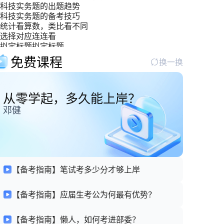
科技实务题的出题趋势
科技实务题的备考技巧
统计看算数，类比看不同
选择对应连连看
拟定标题拟定标题
双管齐下，攻克“寓言哲理型材料”难关
免费课程
换一换
从零学起，多久能上岸？
邓健
【备考指南】笔试考多少分才够上岸
【备考指南】应届生考公为何最有优势？
【备考指南】懒人，如何考进部委？