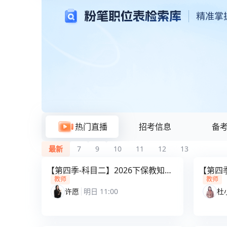
粉笔题库与在线刷题
热门直播
招考信息
备
最新
7
9
10
11
12
13
【第四季-科目二】2026下保教知识
【第四季
与能力解析课
知识与
教师
教师
许愿
明日 11:00
杜