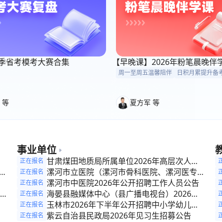
6考季省考模考大赛合集
【早晚课】2026年粉笔晨晚伴
周一至周五温馨陪伴
日积月累提升备
 等
夏方军 等
事业单位
参
甘肃煤田地质局所属单位2026年高层次人才
正在报名
开
引进（第二期）公告
漯河市立医院（漯河市骨科医院、漯河医专二
正在报名
附院）2026年公开招聘工作人员公告
漯河市中医院2026年公开招聘工作人员公告
正在报名
海晏县融媒体中心（县广播电视台）2026年
正在报名
公
面向社会公开补录政府雇员公告
玉林市2026年下半年公开招聘中小学幼儿园
正在报名
理
教师公告
紫云自治县民政局2026年见习生招募公告
正在报名