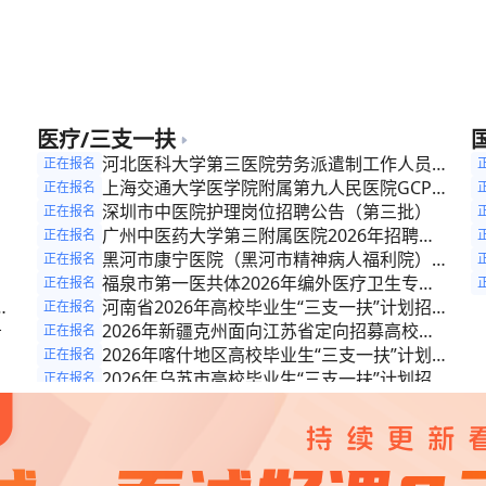
公
公
公
公
医疗/三支一扶
招
河北医科大学第三医院劳务派遣制工作人员招
正在报名
专
聘公告
上海交通大学医学院附属第九人民医院GCP机
正在报名
公
社
构办公室专职秘书招聘启事
深圳市中医院护理岗位招聘公告（第三批）
正在报名
广州中医药大学第三附属医院2026年招聘公
正在报名
告（第八批）
黑河市康宁医院（黑河市精神病人福利院）招
正在报名
聘
聘公告
福泉市第一医共体2026年编外医疗卫生专业
正在报名
6
技术人员招聘简章
河南省2026年高校毕业生“三支一扶”计划招募
正在报名
告
公告
2026年新疆克州面向江苏省定向招募高校毕
正在报名
业生“三支一扶”计划人员的公告
2026年喀什地区高校毕业生“三支一扶”计划招
正在报名
募公告
2026年乌苏市高校毕业生“三支一扶”计划招募
正在报名
化
公告
新疆奇台县2026年高校毕业生“三支一扶”计划
正在报名
招募公告
2026年和布克赛尔县高校毕业生“三支一扶”计
正在报名
划招募公告