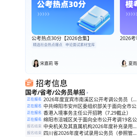
公考热点30分【2026合集】
202
精选社会热点爆点
申论面试素材宝库
宋嘉莉 等
夏雨
招考信息
国考/省考/公务员单招
2026年度宜宾市南溪区公开考调公务员（
正在报名
照管理人员）的公告
中共绵阳市安州区委组织部关于面向全市公
正在报名
考调公务员（参照管理人员）的公告
香港入境事务主任公开招聘（7.29截止）
正在报名
绵阳市涪城区关于面向全市公开考调19名公
正在报名
务员(参照管理人员)的公告
中央机关及其直属机构2026年度补充录用
报名结束
务员公告
四川省2026年度考试录用公务员（参照管
报名结束