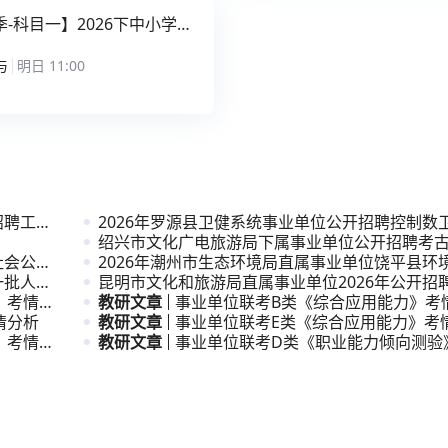
-科目一】2026下中小学综
解析课
与
明日 11:00
招聘工作
2026年罗源县卫健系统事业单位公开招聘控制数
公告
绍兴市文化广电旅游局下属事业单位公开招聘考
社会公开
次人才公
2026年潮州市生态环境局直属事业单位饶平县环
一批人才
公开招
昆明市文化和旅游局直属事业单位2026年公开招
》考情分
员公告
教研文章
事业单位联考B类《综合应用能力》考
情分析
教研文章
事业单位联考E类《综合应用能力》考
》考情分
教研文章
事业单位联考D类《职业能力倾向测验
析