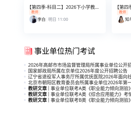
【第四季-科目二】2026下小学教育
【第四季
教学知识与能力解析课
合素质
教师
教师
李白
明日 11:00
知
事业单位热门考试
2026年高邮市市场监督管理局所属事业单位公开
人员公
国家邮政局所属在京单位2026年度公开招聘公告
辽宁省退役军人事务厅所属优抚医院2026年面向
招聘高
北京市朝阳区教育委员会所属事业单位2026年第
引进公
教研文章
事业单位联考A类《职业能力倾向测验
教研文章
析
事业单位联考A类《综合应用能力》考
教研文章
事业单位联考B类《职业能力倾向测验
析