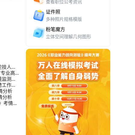
查看职位公考资讯
证件照
多种照片规格模版
粉笔魔方
立体空间理解几何图形
卫技人员
古专业高层
境监测站
聘工作人
情分析
情分析
》考情分