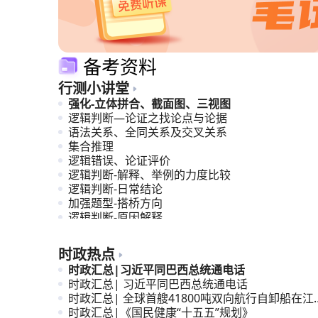
备考资料
行测小讲堂
强化-立体拼合、截面图、三视图
逻辑判断—论证之找论点与论据
语法关系、全同关系及交叉关系
集合推理
逻辑错误、论证评价
逻辑判断-解释、举例的力度比较
逻辑判断-日常结论
加强题型-搭桥方向
逻辑判断-原因解释
计划编排
时政热点
时政汇总|习近平同巴西总统通电话
时政汇总| 习近平同巴西总统通电话
时政汇总| 全球首艘41800吨双向航行自卸船在江
交付
时政汇总|《国民健康“十五五”规划》