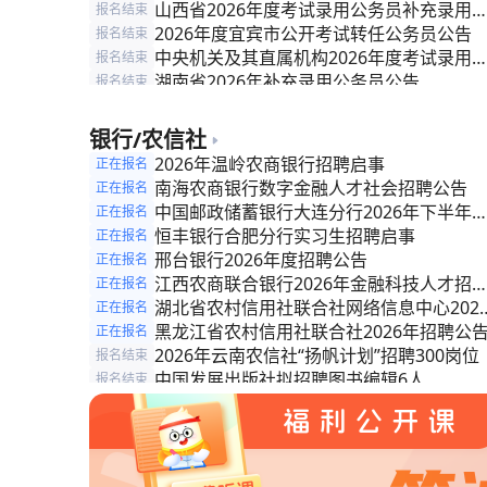
工作人员）补充录用公告
山西省2026年度考试录用公务员补充录用
报名结束
告
2026年度宜宾市公开考试转任公务员公告
报名结束
中央机关及其直属机构2026年度考试录用
报名结束
务员公告
湖南省2026年补充录用公务员公告
报名结束
2026年度聊城市各级机关补充录用公务员
报名结束
告
2026年度济宁市各级机关补充录用公务员
报名结束
银行/农信社
告
新疆维吾尔自治区法院系统2026年度专项
报名结束
2026年温岭农商银行招聘启事
正在报名
录法官助理公告
阿里地区关于2026年度从优秀乡村振兴等
报名结束
南海农商银行数字金融人才社会招聘公告
正在报名
干中招录（聘）公务员（事业编制人员）的
中国邮政储蓄银行大连分行2026年下半年
正在报名
告
会招聘
恒丰银行合肥分行实习生招聘启事
正在报名
邢台银行2026年度招聘公告
正在报名
江西农商联合银行2026年金融科技人才招
正在报名
公告
湖北省农村信用社联合社网络信息中心202
正在报名
年度招聘劳务派遣科技专业人才公告（第二
黑龙江省农村信用社联合社2026年招聘公
正在报名
批）
2026年云南农信社“扬帆计划”招聘300岗位
报名结束
中国发展出版社拟招聘图书编辑6人
报名结束
安徽省农村信用社联合社金融科技人员常态
报名结束
招聘公告
安徽省农村信用社联合社招聘公告
报名结束