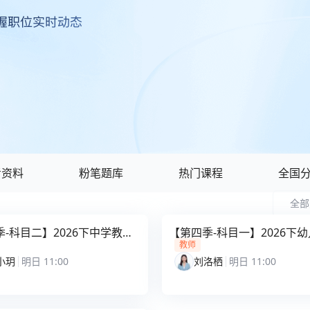
考资料
粉笔题库
热门课程
全国
全部
-科目二】2026下中学教育
【第四季-科目一】2026下
能力解析课
合素质解析课
教师
小玥
明日 11:00
刘洛栖
明日 11:00