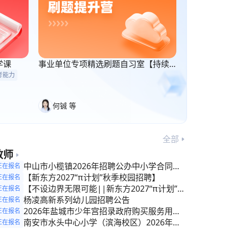
学课
事业单位专项精选刷题自习室【持续
更新】
考能力
何铖 等
全部
教师
中山市小榄镇2026年招聘公办中小学合同制
正在报名
教师公告
【新东方2027“π计划”秋季校园招聘】
正在报名
【不设边界无限可能||新东方2027“π计划”秋
正在报名
季校园招聘】
杨凌高新系列幼儿园招聘公告
正在报名
2026年盐城市少年宫招录政府购买服务用工
正在报名
公告
南安市水头中心小学（滨海校区）2026年秋
正在报名