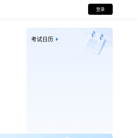
登录
招考信息与考试日历
考试日历